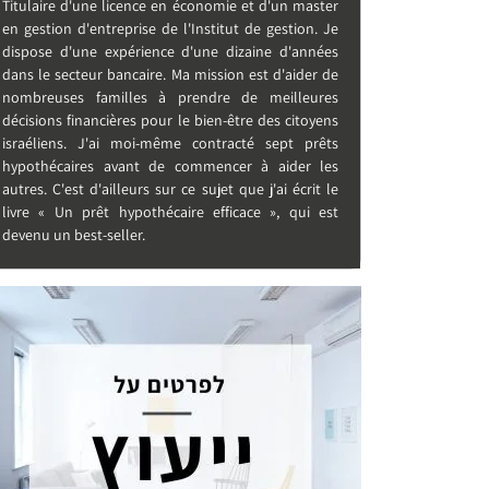
Titulaire d'une licence en économie et d'un master
en gestion d'entreprise de l'Institut de gestion. Je
dispose d'une expérience d'une dizaine d'années
dans le secteur bancaire. Ma mission est d'aider de
nombreuses familles à prendre de meilleures
décisions financières pour le bien-être des citoyens
israéliens. J'ai moi-même contracté sept prêts
hypothécaires avant de commencer à aider les
autres. C'est d'ailleurs sur ce sujet que j'ai écrit le
livre « Un prêt hypothécaire efficace », qui est
devenu un best-seller.