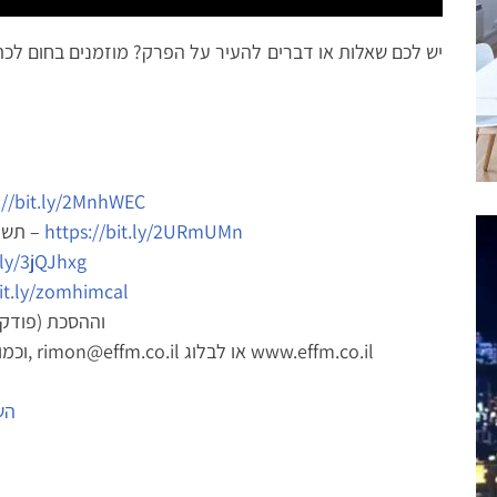
יש לכם שאלות או דברים להעיר על הפרק? מוזמנים בחום לכת
://bit.ly/2MnhWEC​
תשע תובנות כלכליות משנות חיים להורדה בחינם –
https://bit.ly/2URmUMn​
.ly/3jQJhxg​
it.ly/zomhimcal​
וההסכת (פודקא
וכמובן אפשר לפנות אלי ישירות – 054-5232-799, rimon@effm.co.il או לבלוג www.effm.co.il
הש