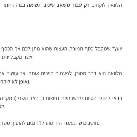
הלוואה לוקחים
רק עבור משאב שיניב תשואה גבוהה יותר או
אשר מקבל יותר כסף ככל שאתם משלמים יותר. התרחקו ממנו.
הלוואה היא דבר מסוכן. לפעמים חייבים אותה ואז עושים 
ואופן לא לוקחים הלוואה רק כי מישהו התקשר אלינו פתאום.
כדאי להכיר הטיות מחשבתיות נפוצות כי הצד השני (במקרה 
לגרום לנו לבצע החלטות כלכליות שגויות ויקרות.
חושבים שהמאמר היה מועיל? רוצים להוסיף משהו? אתם מוזמנים בחום רב לכתוב תגובה למטה.