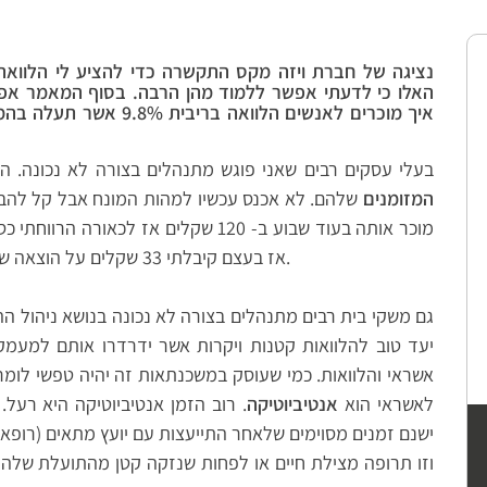
נציגה של חברת ויזה מקס התקשרה כדי להציע לי הלוואה 
האלו כי לדעתי אפשר ללמוד מהן הרבה. בסוף המאמר א
איך מוכרים לאנשים הלוואה
בעלי עסקים רבים שאני פוגש מתנהלים בצורה לא נכונה. 
המזומנים
מוכר אותה בעוד שבוע ב- 120 שקלים אז 
אז בעצם קיבלתי 33 שקלים על הוצאה של 100 שקלים ויש לי בור נקודתי בחשבון הבנק.
גם משקי בית רבים מתנהלים בצורה לא נכונה בנושא ניהול הה
יעד טוב להלוואות קטנות ויקרות אשר ידרדרו אותם למעמקי
אשראי והלוואות. כמי שעוסק במשכנתאות זה יהיה טפשי לומר
לאשראי הוא
אנטיביוטיקה
. רוב הזמן אנטיביוטיקה היא רעל.
ישנם זמנים מסוימים שלאחר התייעצות עם יועץ מתאים (רופא
וזו תרופה מצילת חיים או לפחות שנזקה קטן מהתועלת שלה