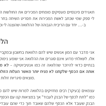
תאגידים פיננסיים מעסיקים מומחים המכירים את החולשות המ
לי ספק שמי שכתב לאשת המכירות את תסריט השיחה בחר ל
ב-… יחד עם הריבית הגבוהה של ההלוואה שהוצגה לי וכך
הלו
אני מדבר עם המון אנשים שיש להם הלוואות בחשבון ובמקביל
אלו. לשאלתי מדוע אינם סוגרים את ההלוואה אני שומע נימו
בנתיים כדאי להיזכר שהלוואה זה כמו אנטיביוטיקה –
לא מש
אותה אם הכסף שלקחנו לא מניח יותר מאשר העלות הזול
מוצאים סיגריות זולות כך לא ניקח הלוואה רק כי מצאנו הלוואה זולה.
עצמאים (בעיקר) רבים מחזיקים בהלוואה למרות שיש להם 
כמו "לתת לכסף של הבנק לעבוד" אך במציאות קנו עם הכסף
הבנק שעובד אלא הכסף שלהם שאובד תוך כדי שהם עובדים