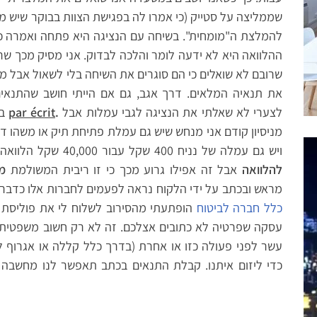
שממליצה על סטייק (כי אמרו לה בפגישת הצוות בבוקר שיש מ
להמלצת ה"מומחית". בשיחה עם הנציגה היא פתחה ואמרה כי
ההלוואה היא לא ידעה לומר והלכה לבדוק. אני מסיק מכך שר
שרובם לא שואלים כי הם סוגרים את השיחה בלי לשאול אבל 
את תנאיה המלאים. דרך אגב, גם אם הייתי חושב שהתנאים 
לצערי לא שאלתי את הנציגה לגבי עמלות אבל
.
par écrit
בדעתי לקחת אותה לפני שאקבל את התנאים
ויש גם עמלה של נניח 400 שקל עבור 40,000 שקל הלוואה, הדבר דומה לתוספת של
להלוואה
אבל זה אפילו גרוע מכך כי זו ריבית המשולמת
מ
מראש ובכתב על ידי הלקוח נראה לפעמים לחברות אלו כדבר 
כלל חברה לביטוח
הופתעתי מהסירוב לשלוח לי את פוליסת 
עסקה שפרטיה לא כתובים אצלכם. זה לא רק חשוב משפטית. כ
עשר לפני פעולה כזו או אחרת (בדרך כלל קללה או אגרוף
כדי ליזום איתנו. קבלת התנאים בכתב תאפשר לנו מחשבה מ