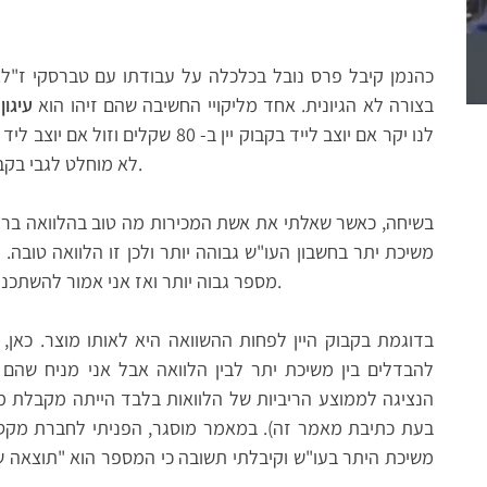
כהנמן קיבל פרס נובל בכלכלה על עבודתו עם טברסקי ז"ל
בצורה לא הגיונית. אחד מליקויי החשיבה שהם זיהו הוא
עיגון
לא מוחלט לגבי בקבוק היין אלא משתנה לפי השוואה למוצר דומה.
משיכת יתר בחשבון העו"ש גבוהה יותר ולכן זו הלוואה טובה. ז
מספר גבוה יותר ואז אני אמור להשתכנע שהמספר 9.8% מייצג למעשה ריבית סבירה.
בדוגמת בקבוק היין לפחות ההשוואה היא לאותו מוצר. כאן,
להבדלים בין משיכת יתר לבין הלוואה אבל אני מניח שהם 
הנציגה לממוצע הריביות של הלוואות בלבד הייתה מקבלת מספר שונה 
בעת כתיבת מאמר זה). במאמר מוסגר, הפניתי לחברת מקס 
משיכת היתר בעו"ש וקיבלתי תשובה כי המספר הוא "תוצאה ש