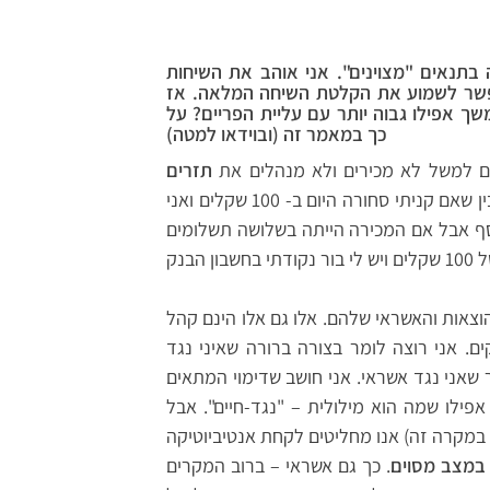
בתנאים "מצוינים". אני אוהב את השיחות
פשר לשמוע את הקלטת השיחה המלאה. אז
 בריבית 9.8% אשר תעלה בהמשך אפילו גבוה יותר עם עליית הפריים? על
כך במאמר זה (ובוידאו למטה)
הם למשל לא מכירים ולא מנהלים את
תזרים
שלהם. לא אכנס עכשיו למהות המונח אבל קל להבין שאם קניתי סחורה היום ב- 100 שקלים ואני
לכאורה הרווחתי כסף אבל אם המכירה הייתה בשלושה תשלומים
וצאות והאשראי שלהם. אלו גם אלו הינם קהל
ם. אני רוצה לומר בצורה ברורה שאיני נגד
 שאני נגד אשראי. אני חושב שדימוי המתאים
 אפילו שמה הוא מילולית – "נגד-חיים". אבל
 במקרה זה) אנו מחליטים לקחת אנטיביוטיקה
במצב מסוים
. כך גם אשראי – ברוב המקרים