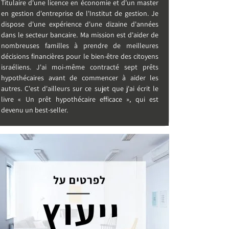
Titulaire d'une licence en économie et d'un master
en gestion d'entreprise de l'Institut de gestion. Je
dispose d'une expérience d'une dizaine d'années
dans le secteur bancaire. Ma mission est d'aider de
nombreuses familles à prendre de meilleures
décisions financières pour le bien-être des citoyens
israéliens. J'ai moi-même contracté sept prêts
hypothécaires avant de commencer à aider les
autres. C'est d'ailleurs sur ce sujet que j'ai écrit le
livre « Un prêt hypothécaire efficace », qui est
devenu un best-seller.