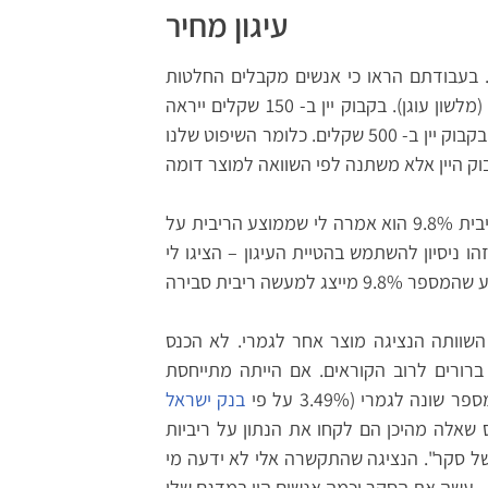
עיגון מחיר
. בעבודתם הראו כי אנשים מקבלים החלטות
(מלשון עוגן). בקבוק יין ב- 150 שקלים ייראה
לנו יקר אם יוצב לייד בקבוק יין ב- 80 שקלים וזול אם יוצב ליד בקבוק יין ב- 500 שקלים. כלומר השיפוט שלנו
בשיחה, כאשר שאלתי את אשת המכירות מה טוב בהלוואה בריבית 9.8% הוא אמרה לי שממוצע הריבית על
הו ניסיון להשתמש בהטיית העיגון – הציגו לי
 השוותה הנציגה מוצר אחר לגמרי. לא הכנס
ברורים לרוב הקוראים. אם הייתה מתייחסת
לגמרי (3.49% על פי
בנק ישראל
שאלה מהיכן הם לקחו את הנתון על ריביות
ל סקר". הנציגה שהתקשרה אלי לא ידעה מי
עשה את הסקר וכמה אנשים היו במדגם שלו.