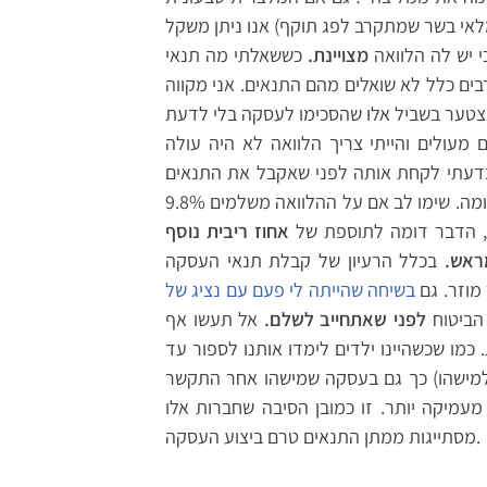
לאי בשר שמתקרב לפג תוקף) אנו ניתן משקל
 יש לה הלוואה
מצויינת.
כששאלתי מה תנאי
בים כלל לא שואלים מהם התנאים. אני מקווה
מצטער בשביל אלו שהסכימו לעסקה בלי לדעת
מעולים והייתי צריך הלוואה לא היה עולה
מניסיון קודם אני מנחש שיש גם עמלת פתיחת תיק או משהו דומה. שימו לב אם על ההלוואה משלמים 9.8%
אחוז ריבית נוסף
ראש.
בכלל הרעיון של קבלת תנאי העסקה
מוזר. גם
בשיחה שהייתה לי פעם עם נציג של
הביטוח
לפני שאתחייב לשלם.
אל תעשו אף
מו שכשהיינו ילדים לימדו אותנו לספור עד
 למישהו) כך גם בעסקה שמישהו אחר התקשר
עמיקה יותר. זו כמובן הסיבה שחברות אלו
מסתייגות ממתן התנאים טרם ביצוע העסקה.