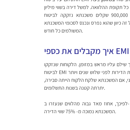
 תקופת ההלוואה. למשל דירה בשווי מיליון
שקלים שנקנתה ב- 90% מימון, כלומר 900,000 שקלים משכנתא נזקקה לביטוח EMI בעלות של
לסכום גדול זה כיוון שהוא נפרס ונכנס לסכומי המשכנתא
המשולמים כל חודש.
שילם עליו מראש במזומן. הלקוחות שנזקקו
לביטוח EMI רכשו את הדירות לפני שלוש שנים ויותר (בשנתיים האחרונות כאמור, אין יותר שימוש ב- EMI).
ני, אם המשכנתא שלקח הלקוח הייתה סבירה,
יתרתה קטנה בשנות התשלומים.
לפיכך, אחוז מאד גבוה מהלווים שנעזרו ב- EMI בעת הרכישה, כבר לא צריכים אותו יותר כיוון שיתרת
המשכנתא נמוכה מ- 75% שווי הדירה.