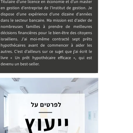
Titulaire d'une licence en économie et d'un master
en gestion d'entreprise de l'Institut de gestion. Je
dispose d'une expérience d'une dizaine d'années
dans le secteur bancaire. Ma mission est d'aider de
nombreuses familles à prendre de meilleures
décisions financières pour le bien-être des citoyens
israéliens. J'ai moi-même contracté sept prêts
hypothécaires avant de commencer à aider les
autres. C'est d'ailleurs sur ce sujet que j'ai écrit le
livre « Un prêt hypothécaire efficace », qui est
devenu un best-seller.