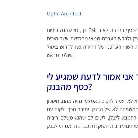
Optin Architect
כך, מי שקנה ביטוח EMI ב- 36,000 שקלים לפני חמש שנים, יכול לקבל אחוז גבוה מהכסף בחזרה לאור
בנק ולבקש הערכת שמאי מחודשת אשר תוכיח
שווי העדכני של הדירה ואז לדרוש ביטול EMI והחזר כספי עבור השנים הבאות של המשכנתא אשר
שולמו מראש.
 אני אמור לדעת שמגיע לי
כסף מהבנק?
 לא ייאלץ לנקוט באמצעי גביה מהם. חיסכון
ן של המשפחה לא של הבנק. יתירה מכך, לקוח עם
 רחמנא ליצלן, לשים לב שהוא משלם ריבית