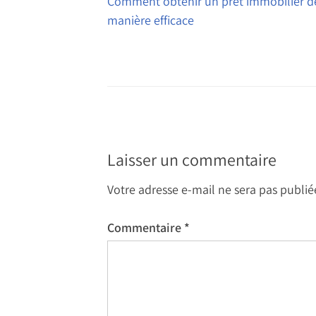
de
Comment obtenir un prêt immobilier d
manière efficace
l’article
Laisser un commentaire
Votre adresse e-mail ne sera pas publié
Commentaire
*