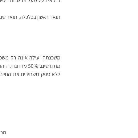
בנקאי בעל מעל 15 שנות ניסיון גם בעבודה מול בנקאים, וגם בנדל"ן.
תואר ראשון בכלכלה, תואר שני
מתגרשים. 50% מ
ללא ספק משחירים את החיים.
תכנון משכנתה יעילה ומנומקת בה תדעו בדיוק מדוע נבחר כל מסלול ומה יתרונותיו וחסרונותיו.