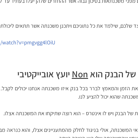
ם מפני משכנתאות בסיכון גבוה אשר ההחזרים שלהן יעלו בעתיד עד ל
 שלכם, שילמד את כל נתוניכם ויתכנן משכנתה אשר תתאים ליכולתכם
m/watch?v=pmgvgg4lOiU
של הבנק הוא
Non
יועץ אובייקטיבי
ת הזמן והמאמץ לברר בכל בנק איזו משכנתה אנחנו יכולים לקבל. מ
שכנתה שהוא יכול להציע לנו.
 של הבנק ויש לו אינטרס – הוא רוצה שתיקחו את המשכנתה אצלו.
אי המשכנתה, אולי בניגוד לחלק מהמתעניינים אצלו, והוא כנראה מב