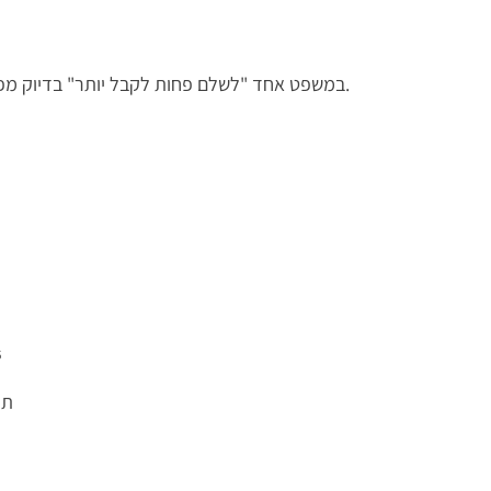
במשפט אחד "לשלם פחות לקבל יותר" בדיוק מפנים את נושא המאמר.
3
תו