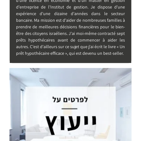
d'une licence en économie et d'un master en gestion
d'entreprise de l'Institut de gestion. Je dispose d'une
expérience d'une dizaine d'années dans le secteur
bancaire. Ma mission est d'aider de nombreuses familles à
prendre de meilleures décisions financières pour le bien-
être des citoyens israéliens. J'ai moi-même contracté sept
prêts hypothécaires avant de commencer à aider les
autres. C'est d'ailleurs sur ce sujet que j'ai écrit le livre « Un
prêt hypothécaire efficace », qui est devenu un best-seller.