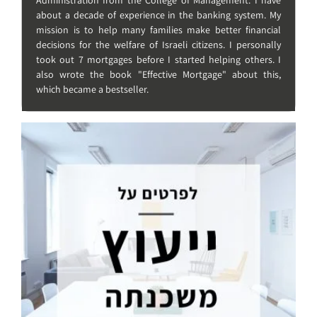
Administration from the College of Management. I have
about a decade of experience in the banking system. My
mission is to help many families make better financial
decisions for the welfare of Israeli citizens. I personally
took out 7 mortgages before I started helping others. I
also wrote the book "Effective Mortgage" about this,
which became a bestseller.