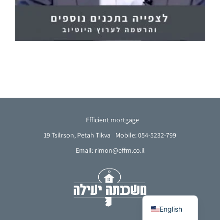
Efficient mortgage
19 Tsilrson, Petah Tikva
Mobile: 054-5232-799
Email: rimon@effm.co.il
French
Arabic
Hebrew
English