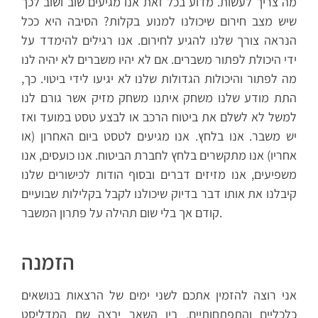
מה צריך לעשות. מדוע בכל זאת אנו מגיעים שוב ושוב לכך
שיש מצב חירום שיכולנו למנוע בקלות? הסיבה היא ככל
הנראה צורך שלנו להגיע לחירום. אנו רגילים להימדד על
ידי היכולת לפתור משברים. אם לא יהיו משברים לא יהיה לנו
מה לפתור והיכולות הגדולות שלנו לא יגיעו לידי ביטוי. כך,
התת מודע שלנו
משחק איתנו משחק מזיק אשר גורם לנו
למשל לא לשלם את ביטוח הרכב או לבצע טסט במועד ואז
יש משבר. אנו בלחץ. אנו מגיעים לטסט ביום האחרון (או
אחריו) אנו מתקשרים בלחץ לחברת הביטוח. אנו כועסים, אנו
משפיעים, אנו מזיזים דברים ובסוף הודות לכישורים שלנו
קיבלנו את אותו דבר בדיוק שיכולנו לקבל בקלילות שבועיים
קודם אך בלי שום תהילה על פתרון המשבר.
הזמנה
אני רוצה להזמין אתכם לשני ימים של הרצאות בנושאים
כלכליים והתפתחותיים. בין השאר ירצה שם המדליסט