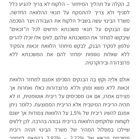
2. הקלה על תהליך המיחזור – הלקוח לא צריך להגיע כלל
לסניף ולא צריך להתמקח על תנאי ההלוואה החדשה.
משרד הבינוי עשה בשביל הלקוח את העבודה ויצר הסכמה
עם הבנקים על תנאי משכנתא חדשים לכל ה"זכאים"
שיבקשו למחזר את המשכנתא שלהם. לווים אלו יוכלו להרים
טלפון לפקיד הבנק, לבקש מיחוזר הלוואת זכאות והפקיד
ללא שאלות נוספות ימחזר להם את המשכנתא ללא
פרוצדורה ובירוקרטיה.
אולם
אַלְיָה וְקוֹץ בָּהּ הבנקים הסכימו אמנם למחזר הלוואת
זכאות ללא משא ומתן וללא פרוצדורות כאלו ואחרות אך
מצידם אמרו, אם אנו מסכימים על ריבית אוטומטית, זו לא
תהיה הריבית המיטבית אלא הריבית הממוצעת. כלומר ניתן
אמנם להשיג ריבית של 1.5% על הלוואות צמודות אך ישנם
לקוחות שלוקחים הלוואות בריבית גבוהה בהרבה. לכן ללווים
שיילכו במסלול המהיר של משרד הבינוי תהיה ריבית
מסוכמת מראש של 2.22% – 2.92% בהתאם למספר