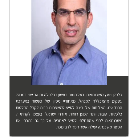
כלכלן ויועץ משכנתאות. בעל תואר ראשון בכלכלה ותואר שני במנהל
עסקים מהמכללה למנהל. מאחוריי ניסיון של כעשור במערכת
הבנקאית. השליחות שלי הינה לסייע למשפחות רבות לקבל החלטות
כלכליות טובות יותר למען רווחת אזרחי ישראל. בעצמי לקחתי 7
משכנתאות לפני שהתחלתי לסייע לאחרים. על כך גם כתבתי את
הספר משכנתה יעילה אשר הפך לרב־מכר.