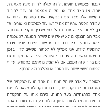
(עבור עצמאית) חופשת לידה יכולה להיות מעט מאתגרת
יותר. אז מצד אחד אני מקווה שמאמר זה עזר להוריד
חששות אלו. מצד שני הבנקאים אינם מחפשים צרות או
עבודה נוספת שתיגרם אם ידרשו עוד מסמכים ואישורים. אז
כן, לאחר הלידה אנו נתנהל כפי שצריך ונקבל משכנתה.
אבל רוב הבנקאים לא ישאלו שום שאלה הנוגעת למשכנתה
אישה שתגיע במצב בו ניכר היטב שתוך ימים ספורים תיכנס
לחופשת לידה. אני ממליץ לא לפתוח נושאים לדיון בזמן
חתימת המשכנתה עם הבנקאים על הלידה המתקרבת גם
אם ברור שזה המצב. אם לא שואלים אתכם במפורש, עדיף
לפתוח נושאי שיחה עם הספר או המלצר ולא הבנקאי.
מסופר על אדם שניהל חנות ויום אחד הגיעו מפקחים של
מס הכנסה לבדיקת פתע. בדקו ובדקו ולא מצאו ולו פגם
אחד בהתנהלות בעל החנות. בירכו אותו על ההקפדה
היתירה והחלו לצעוד לכיוון הדלת. בעוד הם צועדים אמר