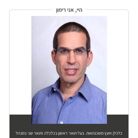
היי, אני רימון
כלכלן ויועץ משכנתאות. בעל תואר ראשון בכלכלה ותואר שני במנהל