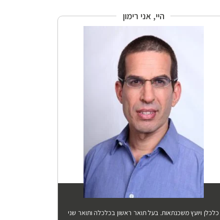
היי, אני רימון
כלכלן ויועץ משכנתאות. בעל תואר ראשון בכלכלה ותואר שני