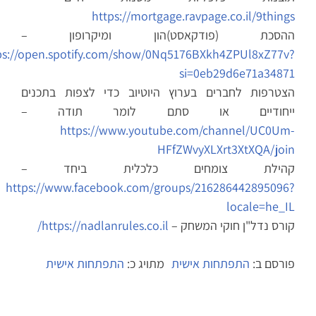
https://mortgage.ravpage.co.il/9things
ההסכת (פודקאסט)הון ומיקרופון –
https://open.spotify.com/show/0Nq5176BXkh4ZPUl8xZ77v?
si=0eb29d6e71a34871
הצטרפות לחברים בערוץ היוטיוב כדי לצפות בתכנים
ייחודיים או סתם לומר תודה –
https://www.youtube.com/channel/UC0Um-
HFfZWvyXLXrt3XtXQA/join
קהילת צומחים כלכלית ביחד –
https://www.facebook.com/groups/216286442895096?
locale=he_IL
קורס נדל"ן חוקי המשחק –
https://nadlanrules.co.il/
פורסם ב:
התפתחות אישית
מתויג כ:
התפתחות אישית
ניווט