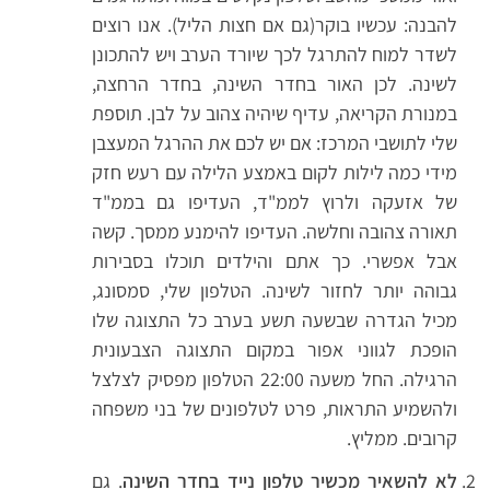
להבנה: עכשיו בוקר(גם אם חצות הליל). אנו רוצים
לשדר למוח להתרגל לכך שיורד הערב ויש להתכונן
לשינה. לכן האור בחדר השינה, בחדר הרחצה,
במנורת הקריאה, עדיף שיהיה צהוב על לבן. תוספת
שלי לתושבי המרכז: אם יש לכם את ההרגל המעצבן
מידי כמה לילות לקום באמצע הלילה עם רעש חזק
של אזעקה ולרוץ לממ"ד, העדיפו גם בממ"ד
תאורה צהובה וחלשה. העדיפו להימנע ממסך. קשה
אבל אפשרי. כך אתם והילדים תוכלו בסבירות
גבוהה יותר לחזור לשינה. הטלפון שלי, סמסונג,
מכיל הגדרה שבשעה תשע בערב כל התצוגה שלו
הופכת לגווני אפור במקום התצוגה הצבעונית
הרגילה. החל משעה 22:00 הטלפון מפסיק לצלצל
ולהשמיע התראות, פרט לטלפונים של בני משפחה
קרובים. ממליץ.
לא להשאיר מכשיר טלפון נייד בחדר השינה
. גם