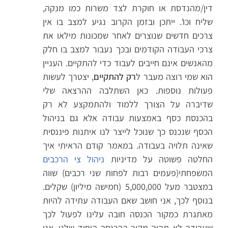
דין/מהנדסת או חוקרת לצד משרות כמו מנקה,
שליח וכו'. ייתכן ובזמן הקרוב נגיע למצב בו אין
צרכים חדשים שנוצרים לאחר שמכונות מילאו את
צרכי העבודה הקודמים ובכך נעבור למצב בו חלק
מהאנשים אינם חייבים לעבוד כדי להתקיים. העניין
הוא שמי רוצה מעבר ל
רק להתקיים
, יצטרך לעשות
פעולות נוספות. כאן השתלבה ההרצאה שלי
שדיברה על הצורך ללמוד ולהתמקצע לא רק
בהכנסת כסף באמצעות עבודה אלא גם בניהול
הכסף שנכנס כך שנוכל לייצר לנו איתנות פיננסית
שאינה תלויה בעבודה. במאמר קודם הראיתי איך
החלטה פשוטה על מדיניות
ניהול צי הרכבים
המשפחתי(פעמים רבות לפחות שני רכבים) שווה
במצטבר מעל 5,000,000 (חמישה מיליון) שקלים.
בנוסף לכך, אני חושב שאם העבודה עתידה להיות
מאתגרת כמקור הכנסה חובה עלינו לפעול לכך
שעבודה לא תהיה מקור ההכנסה היחיד שלנו. אני