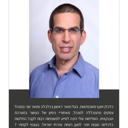
כלכלן ויועץ משכנתאות. בעל תואר ראשון בכלכלה ותואר שני במנהל
עסקים מהמכללה למנהל. מאחוריי ניסיון של כעשור במערכת
הבנקאית. השליחות שלי הינה לסייע למשפחות רבות לקבל החלטות
כלכליות טובות יותר למען רווחת אזרחי ישראל. בעצמי לקחתי 7