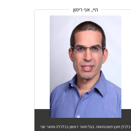
היי, אני רימון
כלכלן ויועץ משכנתאות. בעל תואר ראשון בכלכלה ותואר שני