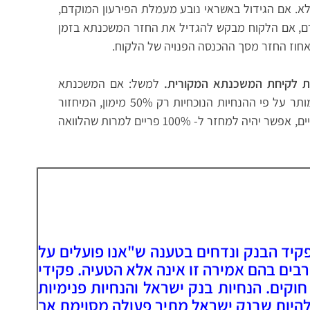
א. אם הגידול באשראי נובע מעמלת הפירעון המוקדם,
רם, אם הלקוח מבקש להגדיל את החזר המשכנתא בזמן
חוז החזר מסך ההכנסה הפנויה של הלקוח.
ת לקיחת המשכנתא המקורית.
למשל: אם המשכנתא
המקורית נלקחה ב- 70% אחוזי מימון אך ללקוח מותר על פי ההנחיות הנוכחיות רק 50% מימון, המיחזור
יאושר. אם המשכנתא המקורית הייתה ב- 100% פריים, אפשר יהיה למחזר ל- 100% פריים למרות שהלוואה
יד הבנק ונדחים בטענה ש"אנו פועלים על
רבים בהם אמירה זו אינה אלא הטעיה. פקידי
קים. הנחיות בנק ישראל והנחיות פנימיות
 להיות שבנק ישראל מתיר פעולה מסוימת אך