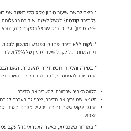
* כיצד לחשב שיעור מימון מקסימלי כאשר שני רו
על דירה קודמת?
75% מימון). על פי בנק ישראל במקרה כזה, הזכאות הינה ממוצע משוקלל של שני (או יותר) הרוכשים.
* לקוח ללא דירה מחזיק במגרש ומתכוון לבנות ע
דירה אחת יוכל לקבל שיעור מימון של 75% ועל הדירה השניה 50% מימון.
*
במידה והלקוח רוכש דירה להשכרה, האם הבנק
הבנק יוכל להסתמך על ההכנסה הצפויה משכר דירה 
הלווה הצהיר שבכוונתו להשכיר את הדירה.
השמאי שמעריך את הדירה, יצרף גם הערכה לגובה 
הבנק ינקוט גישה זהירה ויפעיל מקדם ביטחון ס
הצפוי.
*
במחזור משכנתא, כאשר האשראי גדל עקב עמל