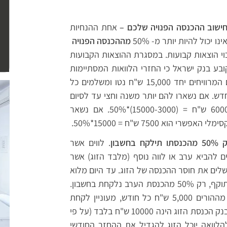
חישוב ההכנסה הפנויה שלכם –
אחת ההנחיות
כול להיות יותר מ- 50%
מההכנסה הפנויה
וי הוצאות קבועות. במסגרת ההוצאות הקבועות
ובע בנק ישראל כי החזרי הלוואות המסתיימות
תוך שנה וחצי לא יילקחו בחשבון. דוגמה: זוג לווים המרוויחים יחד 15,000 ש"ח נטו ומשלמים כל
רכב חדש. אם נשארו להם יותר משנה וחצי עד לסיום
ההלוואה אז החזר המשכנתא המקסימלי יהיה 6000 ש"ח = (15000-3000)*50%. אם נשאר
א 7500 ש"ח = 15000*50%.
בון
. לווים אשר
להביא ערב או לווה נוסף (מלבד הזוג) אשר
שלים את חוסר ההכנסה של הזוג. עד היום מלוא
הכנסת הערב נלקחה בחשבון ומכניסת הנחיה זו לתוקף, רק 50% מהכנסת הערב נלקחת בחשבון.
לדוגמה זוג אשר מרוויחים 10,000 ש"ח ומקבלים מההורים 5,000 ש"ח כל חודש, מעוניין לקחת
הלוואה עם החזר חודשי של 6000 ש"ח. מבחינת הבנק הכנסת הזוג הינה 10000 ש"ח בלבד (על פי
הלוואה יוכל הזוג להגדיל את ההחזר החודשי