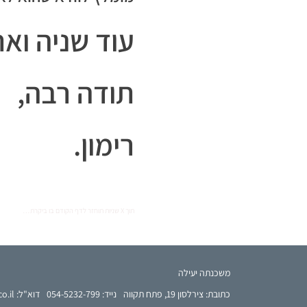
עוד שניה וא
תודה רבה,
רימון.
תוך X שניות תוחזר לדף הקודם בו ביקרת…
French
משכנתה יעילה
Arabic
כתובת: צירלסון 19, פתח תקווה
נייד: 054-5232-799
דוא"ל: rimon@effm.co.il