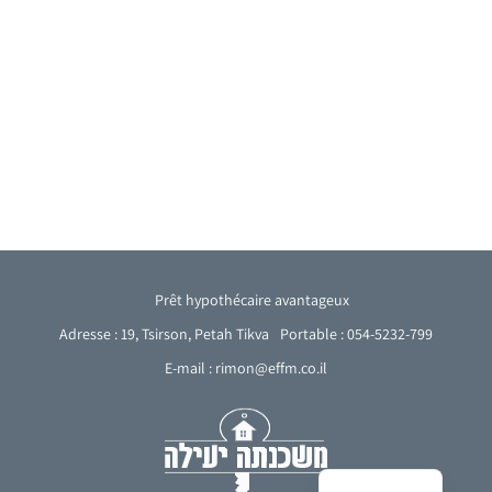
Prêt hypothécaire avantageux
Adresse : 19, Tsirson, Petah Tikva
Portable : 054-5232-799
E-mail : rimon@effm.co.il
Arabic
English
Hebrew