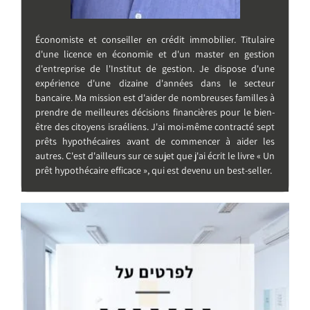
Économiste et conseiller en crédit immobilier. Titulaire
d'une licence en économie et d'un master en gestion
d'entreprise de l'Institut de gestion. Je dispose d'une
expérience d'une dizaine d'années dans le secteur
bancaire. Ma mission est d'aider de nombreuses familles à
prendre de meilleures décisions financières pour le bien-
être des citoyens israéliens. J'ai moi-même contracté sept
prêts hypothécaires avant de commencer à aider les
autres. C'est d'ailleurs sur ce sujet que j'ai écrit le livre « Un
prêt hypothécaire efficace », qui est devenu un best-seller.