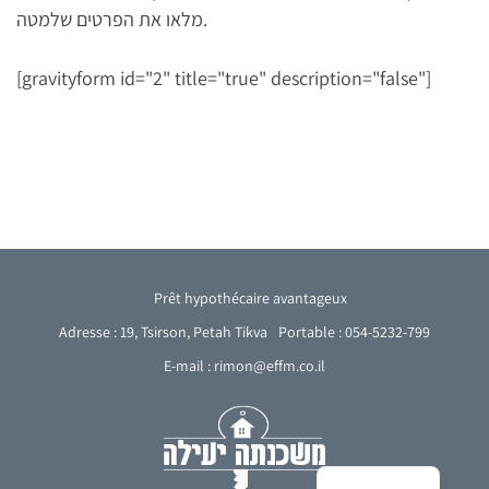
מלאו את הפרטים שלמטה.
[gravityform id="2" title="true" description="false"]
Prêt hypothécaire avantageux
Adresse : 19, Tsirson, Petah Tikva
Portable : 054-5232-799
E-mail : rimon@effm.co.il
Arabic
English
Hebrew