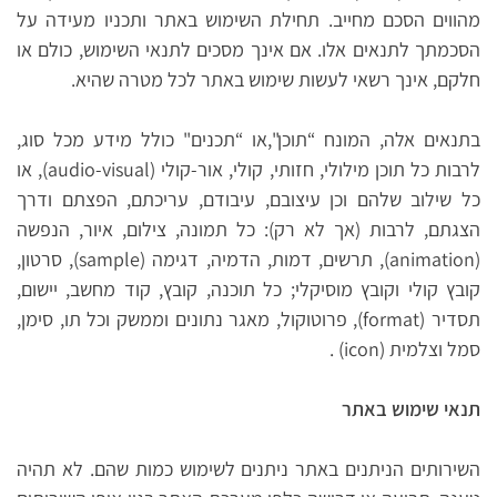
מהווים הסכם מחייב. תחילת השימוש באתר ותכניו מעידה על
הסכמתך לתנאים אלו. אם אינך מסכים לתנאי השימוש, כולם או
חלקם, אינך רשאי לעשות שימוש באתר לכל מטרה שהיא.
בתנאים אלה, המונח “תוכן",או “תכנים" כולל מידע מכל סוג,
לרבות כל תוכן מילולי, חזותי, קולי, אור-קולי (audio-visual), או
כל שילוב שלהם וכן עיצובם, עיבודם, עריכתם, הפצתם ודרך
הצגתם, לרבות (אך לא רק): כל תמונה, צילום, איור, הנפשה
(animation), תרשים, דמות, הדמיה, דגימה (sample), סרטון,
קובץ קולי וקובץ מוסיקלי; כל תוכנה, קובץ, קוד מחשב, יישום,
תסדיר (format), פרוטוקול, מאגר נתונים וממשק וכל תו, סימן,
סמל וצלמית (icon) .
תנאי שימוש באתר
השירותים הניתנים באתר ניתנים לשימוש כמות שהם. לא תהיה