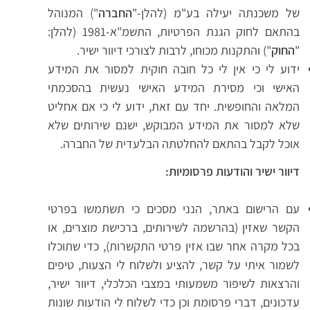
של משכנתה יעילה בע"מ (להלן-"
החברה
") המנוהל
בהתאם לחוק הגנת הפרטיות, התשמ"א-1981 (להלן:
"
החוק
") והתקנות מכוחו, לרבות לצורכי דיוור ישיר.
ידוע לי כי אין לי כל חובה חוקית למסור את המידע
האישי וכי מסירת המידע האישי נעשית בהסכמתי
המלאה והחופשית. יחד עם זאת, ידוע לי כי אם אחליט
שלא למסור את המידע המבוקש, ישנם שירותים שלא
אוכל לקבל בהתאם להחלטתה הבלעדית של החברה.
דיוור ישיר והודעות פרסומיות:
עם הרישום באתר, הנני מסכים כי תשתמשו בפרטי
הקשר שאזין (בהרשמה לשירותים, ברכישת מוצרים, או
בכל מקרה אחר שבו אזין פרטי התקשרות), כדי שתוכלו
לשמור איתי על קשר, להציע ולשלוח לי הצעות, טיפים
והרצאות לשיפור משמעותי במצבי הכלכלי, דיוור ישיר,
עדכונים, דברי פרסומת וכן כדי לשלוח לי הודעות שונות