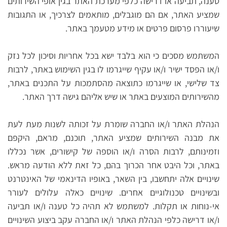
טענה, תביעה או דרישה כלפי מערכת האתר בגין אופי השירותים
שמציע האתר, אם הם מוגבלים, מותאמים לצרכיך, או התגובות
שיעוררו פרסום פרטים או מידע מטעמך באתר.
המשתמש מסכים כי הוא בלבד ישא בכל אחריות וסיכון לכל נזק
ו/או הפסד ישיר ו/או עקיף שייגרמו לו בגין השימוש באתר, לרבות
צד שלישי, או שייגרמו כתוצאה מהסתמכות על התכנים באתר,
מהשירותים המוצעים באתר או שיש אליהם גישה דרך האתר.
הנהלת האתר ו/או החברה שומרת על זכותה לשנות מעת לעת
את מבנה השירותים שמציע האתר, תוכנם, מראם, היקפם
וזמינותם, לרבות הסרה ו/או הוספה של קישורים, אשר נכללו
באתר, וכל היבט אחר הכרוך בהם, כל זאת ללא הודעה מראש.
שינויים אלה יתחשבו, בין השאר, באופיו הדינאמי של האינטרנט
ובשינויים טכנולוגיים אחרים. שינויים כאלה עלולים לעורר
אי-נוחות או תקלות. למשתמש לא תהיה כל טענה ו/או תביעה
ו/או דרישה כלפי הנהלת האתר ו/או החברה עקב ביצוע השינויים