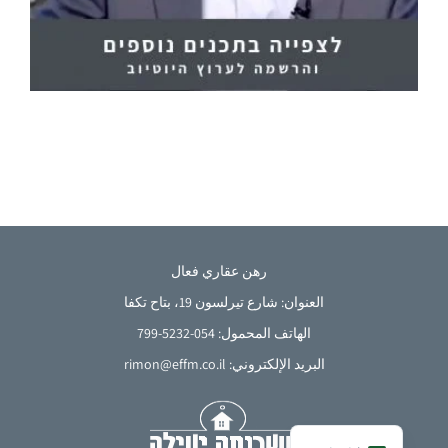
رهن عقاري فعال
العنوان: شارع تيرلسون 19، بتاح تكفا
الهاتف المحمول: 054-5232-799
French
البريد الإلكتروني: rimon@effm.co.il
English
Hebrew