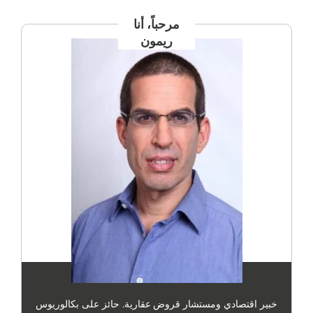
مرحباً، أنا
ريمون
خبير اقتصادي ومستشار قروض عقارية. حائز على بكالوريوس