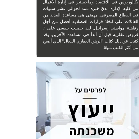
بكالوريوس في الاقتصاد وماجستير في إدارة الأعمال
من كلية الإدارة. لديّ خبرة تمتد لحوالي عشر سنوات
في القطاع المصرفي. مهمتي هي مساعدة العديد من
العائلات على اتخاذ قرارات اقتصادية أفضل من أجل
رفاهية مواطني إسرائيل. لقد حصلت بنفسي على 7
قروض عقارية قبل أن أبدأ في مساعدة الآخرين. وقد
كتبت عن ذلك كتاب "الرهن العقاري الفعال" الذي أصبح
من أكثر الكتب مبيعًا.