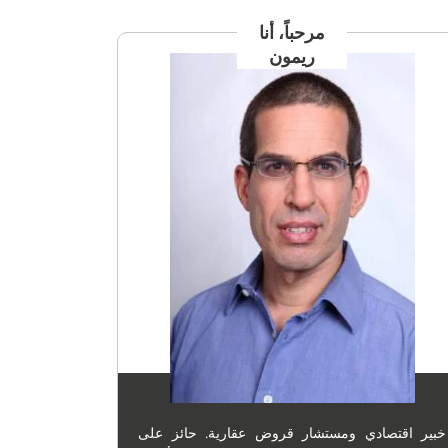
مرحباً، أنا
ريمون
خبير اقتصادي ومستشار قروض عقارية. حائز على