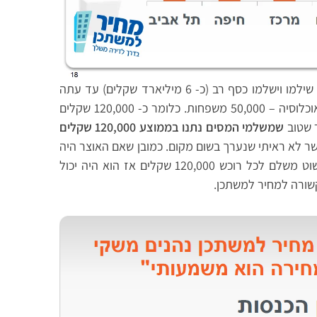
למעשה אפשר לומר שסך משלמי המיסים בישראל שילמו וישלמו כסף רב (כ- 6 מיליארד שקלים) עד עתה
כדי לפתור בעיה נקודתית של קבוצה לא גדולה באוכלוסיה – 50,000 משפחות. כלומר כ- 120,000 שקלים
 שטוב
שמשלמי המסים נתנו בממוצע 120,000 שקלים
שר לא ראיתי שנערך בשום מקום. כמובן שאם האוצר היה
מחליט שבמקום תכנית מחיר למשתכן הוא היה פשוט משלם לכל רוכש 120,000 שקלים אז הוא היה יכול
שורה למחיר למשתכן.