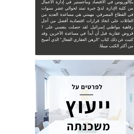
بكالوريوس في الاقتصاد وماجستير في إدارة الأعمال
من كلية الإدارة. لديّ خبرة تمتد لحوالي عشر سنوات
في القطاع المصرفي. مهمتي هي مساعدة العديد من
العائلات على اتخاذ قرارات اقتصادية أفضل من أجل
رفاهية مواطني إسرائيل. لقد حصلت بنفسي على 7
قروض عقارية قبل أن أبدأ في مساعدة الآخرين. وقد
كتبت عن ذلك كتاب "الرهن العقاري الفعال" الذي أصبح
من أكثر الكتب مبيعًا.