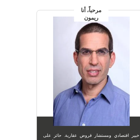
مرحباً، أنا
ريمون
خبير اقتصادي ومستشار قروض عقارية. حائز على