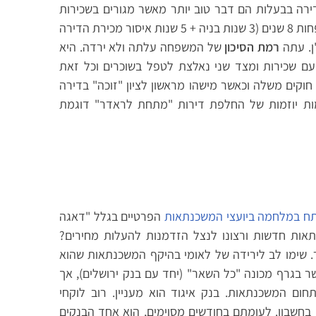
רה בבעלות הם דבר טוב יותר מאשר מגורים בשכירות
ומצד שני "קובר" משפחות רבות בשכירות למשך לפחות 8 שנים (3 שנות בניה + 5 שנות איסור מכירת הדירה
ן. עתה
רמת הסיכון
של המשפחה עלתה ולא ירדה. היא
ם שכירות ומצד שני נאלצת לטפל בשוכרים וכל זאת
וקים משלה וכאשר מישהו מראשון לציון "זוכה" בדירה
קמות יוזמות של החלפת דירות "מתחת לראדר" דוגמת
תח במלחמה ביועצי המשכנתאות
הפרטיים בגלל "דאגה
אות חדשות ורצונו לנצל הזדמנות להעלות מחירים?
 שימו לב לירידה של לאומי בהיקף המשכנתאות שהוא
ר בגרף מכונה "כל השאר" (יחד עם בנק ירושלים), אך
חום המשכנתאות. בנק איגוד הוא מעניין. רוב לוקחי
בחשבון. לעומתם בחודשים מסוימים, הוא אחד הבנקים