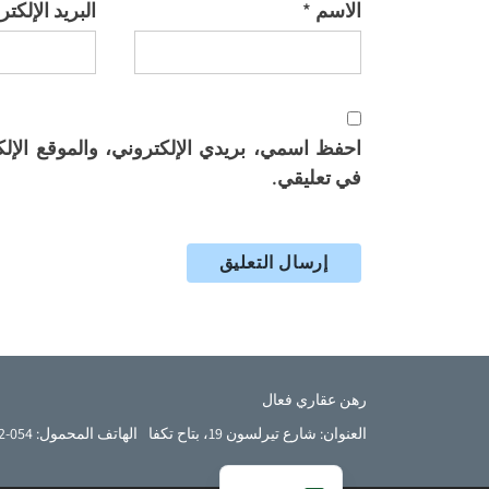
الاسم
*
البريد الإلكت
احفظ اسمي، بريدي الإلكتروني، والموقع الإلك
في تعليقي.
French
رهن عقاري فعال
English
العنوان: شارع تيرلسون 19، بتاح تكفا
الهاتف المحمول: 054-5232-799
Hebrew