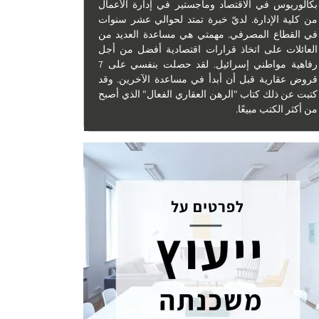
بكالوريوس في الاقتصاد وماجستير في إدارة الأعمال
من كلية الإدارة. لديّ خبرة تمتد لحوالي عشر سنوات
في القطاع المصرفي. مهمتي هي مساعدة العديد من
العائلات على اتخاذ قرارات اقتصادية أفضل من أجل
رفاهية مواطني إسرائيل. لقد حصلت بنفسي على 7
قروض عقارية قبل أن أبدأ في مساعدة الآخرين. وقد
كتبت عن ذلك كتاب "الرهن العقاري الفعال" الذي أصبح
من أكثر الكتب مبيعًا.