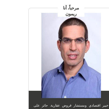
مرحباً، أنا
ريمون
خبير اقتصادي ومستشار قروض عقارية. حائز على