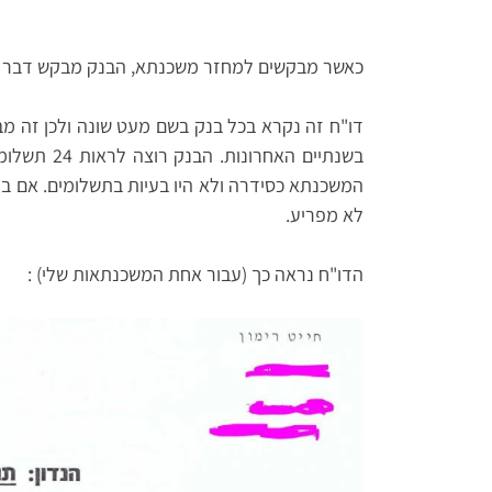
כאשר מבקשים למחזר משכנתא, הבנק מבקש דבר רא
דו"ח זה נקרא בכל בנק בשם מעט שונה ולכן זה מ
בשנתיים האח
המשכנתא כסידרה ולא היו בעיות בתשלומים. אם במ
לא מפריע.
הדו"ח נראה כך (עבור אחת המשכנתאות שלי) :