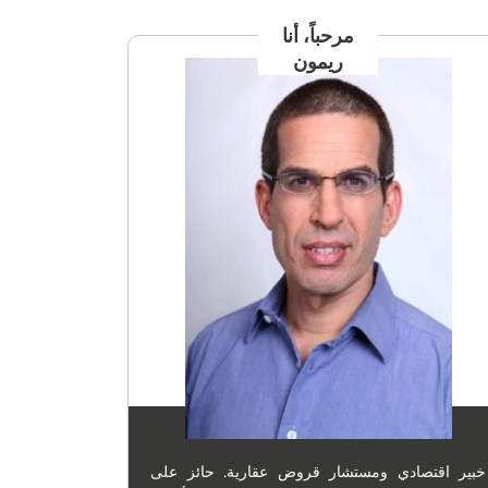
مرحباً، أنا
ريمون
خبير اقتصادي ومستشار قروض عقارية. حائز على