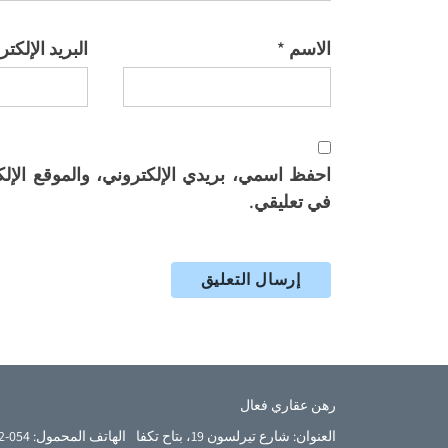
الاسم
*
البريد الإلكت
احفظ اسمي، بريدي الإلكتروني، والموقع الإلك
في تعليقي.
French
رهن عقاري فعال
English
العنوان: شارع تيرلسون 19، بتاح تكفا
الهاتف المحمول: 054-5232-799