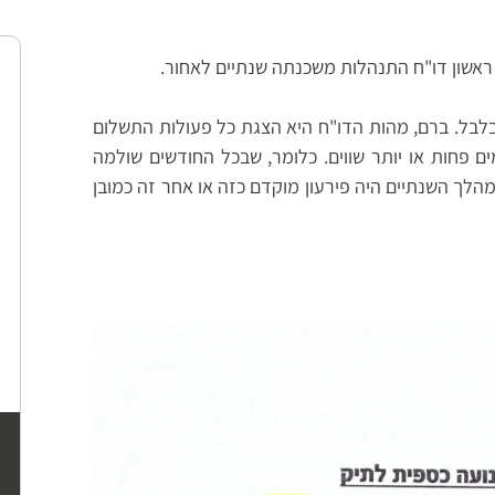
שון דו"ח התנהלות משכנתה שנתיים לאחור.
בלבל. ברם, מהות הדו"ח היא הצגת כל פעולות התשלום
רונות. הבנק רוצה לראות 24 תשלומים פחות או יותר שווים. כלומר, שבכל החודשים שולמה
הלך השנתיים היה פירעון מוקדם כזה או אחר זה כמובן