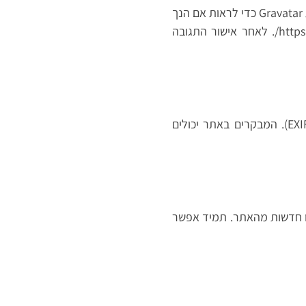
יתכן ונעביר מחרוזת אנונימית שנוצרה מכתובת הדואר האלקטרוני שלך (הנקראת גם hash) לשירות Gravatar כדי לראות אם הנך
חבר/ה בשירות. מדיניות הפרטיות של שירות Gravatar זמינה כאן: https://automattic.com/privacy/. לאחר אישור התגובה
בהעלאה של תמונות לאתר, מומלץ להימנע מהעלאת תמונות עם נתוני מיקום מוטבעים (EXIF GPS). המבקרים באתר יכולים
לו חדשות מהאתר. תמיד אפשר