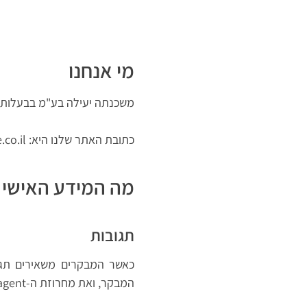
מי אנחנו
משכנתה יעילה בע"מ בבעלות רימון חייט מרחוב צי
כתובת האתר שלנו היא: https://effectivemortgage.co.il.
מה המידע האישי ש
תגובות
המבקר, ואת מחרוזת ה-user agent של הדפדפן שלו כדי לסייע בזיהוי תגובות זבל.