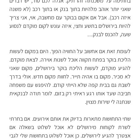
בחתימה על משכנתה זהו תיק. אגלה לכם סוד, יש דברים
שאני יותר אוהב מלהיות בתוך בנק או בתוך רכב (לא משנה
איזה רכב). אבל אם אקום בבוקר עם מחשבה, אוי, אני צריך
להיות בירושלים בתשע וחצי, איזה עונש לקום מוקדם לנסוע
שעה, להכנס לבנק…
לעומת זאת אם אחשוב על החוויה הפוך. היום במקום לעשות
הליכת בוקר בפתח תקווה אוכל לשנות אוירה. לצאת מוקדם.
להגיע מוקדם, לעשות הליכת בוקר בירושלים, מקום שאני
לא מכיר. מקום בו אהיה תייר. לחוות מקום חדש. אולי בדרך
לשבת גם בבית קפה שלא הייתי קודם. להיפגש עם משפחה
חביבה שעד אותו רגע ראיתי רק בזום. לומר תודה לבנקאית
שנתנה לי שירות מצוין.
שתי התחושות מתארות בדיוק את אותם אירועים. אם בחרתי
לשרת לקוחות מירושלים לא אוכל לשלוט בשאלה אם
אצטרך להגיע לירושלים. כן אוכל לשלוט בתחושות שלי לגבי