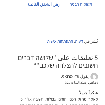
תשומות הבניה
رهن الشقق القائمة
نُشر في
דעות
,
התפתחות אישית
5 تعليقات على "
שלושה דברים
חשובים להצלחה שלכם
"“
يقول
עדי מרואני
:
9 בأكتوبر 2021 الساعة 9:21
شكراً جزيلاً
מאמר מחזק חכם ותוחם. גבולות חשיבה אליך כן