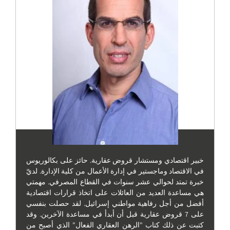
خبير اقتصادي ومستشار قروض عقارية. حائز على بكالوريوس
في الاقتصاد وماجستير في إدارة الأعمال من كلية الإدارة. لديّ
خبرة تمتد لحوالي عشر سنوات في القطاع المصرفي. مهمتي
هي مساعدة العديد من العائلات على اتخاذ قرارات اقتصادية
أفضل من أجل رفاهية مواطني إسرائيل. لقد حصلت بنفسي
على 7 قروض عقارية قبل أن أبدأ في مساعدة الآخرين. وقد
كتبت عن ذلك كتاب "الرهن العقاري الفعال" الذي أصبح من