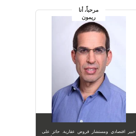
مرحباً، أنا
ريمون
خبير اقتصادي ومستشار قروض عقارية. حائز على