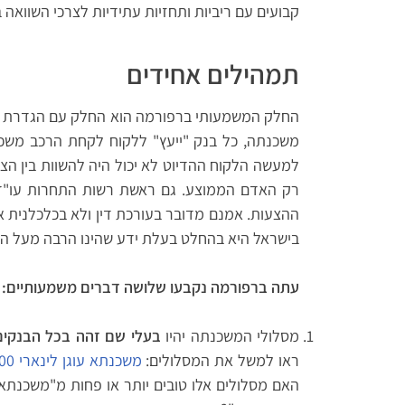
קבועים עם ריביות ותחזיות עתידיות לצרכי השוואה ב
תמהילים אחידים
החלק המשמעותי ברפורמה הוא החלק עם הגדרת הת
משכנתה, כל בנק "ייעץ" ללקוח לקחת הרכב משכ
למעשה הלקוח ההדיוט לא יכול היה להשוות בין הצ
רק האדם הממוצע. גם ראשת רשות התחרות עו"ד
ההצעות. אמנם מדובר בעורכת דין ולא בכלכלנית 
בישראל היא בהחלט בעלת ידע שהינו הרבה מעל ה
עתה ברפורמה נקבעו שלושה דברים משמעותיים:
מסלולי המשכנתה יהיו
בעלי שם זהה בכל הבנקים
ראו למשל את המסלולים:
משכנתא עוגן לינארי 400+500 או משכנתא 32, שניהם מבנק הפועלים.
האם מסלולים אלו טובים יותר או פחות מ"משכנת