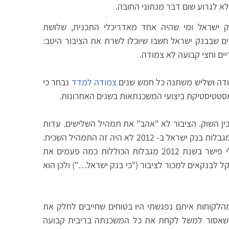
א לגרוע שום דבר מנתוני החובה.
נק ישראל ומי שהיה אחד מאדריכלי התכנית, שלושת
בחרו לתכנית היו על בסיס 2 תמהילים שבבנק ישראל חשבו שיוכלו לשרת את הציבור היטב:
ודה ושליש משתנה כל חמש שנים
צמודה למדד
נבחר כי
מסטטיסטיקת ביצועי המשכנתאות בשנים האחרונות.
בין השוק. הציבור לא "אהב" את תמהיל השלישים. עדות
לחוסר אהבה לתמהיל זה אפשר לראות מכך שעד מגבלות בנק ישראל ב- 2012 לא היה זה התמהיל השכיח.
ברגע שהטיל בנק ישראל תחת הנגיד פרופ' סטנלי פישר בשנת 2012 מגבלות הכוללות כמה פעמים את
 לבנקאים למכור לציבור ("כי בנק ישראל…") ולכן הוא
הלקוחות איתם נפגשתי היו בטוחים שחייבים לחלק את
 שאסור למשל לקחת את כל המשכנתה בריבית קבועה