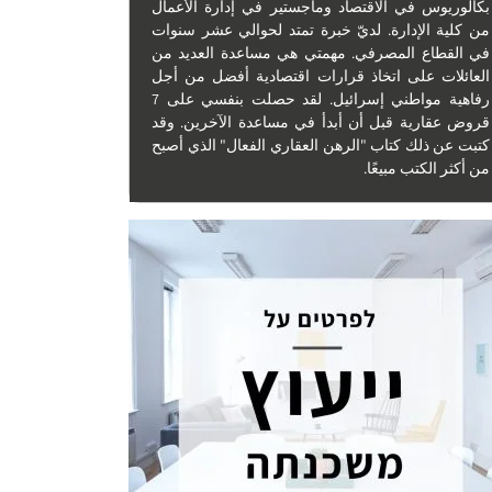
بكالوريوس في الاقتصاد وماجستير في إدارة الأعمال
من كلية الإدارة. لديّ خبرة تمتد لحوالي عشر سنوات
في القطاع المصرفي. مهمتي هي مساعدة العديد من
العائلات على اتخاذ قرارات اقتصادية أفضل من أجل
رفاهية مواطني إسرائيل. لقد حصلت بنفسي على 7
قروض عقارية قبل أن أبدأ في مساعدة الآخرين. وقد
كتبت عن ذلك كتاب "الرهن العقاري الفعال" الذي أصبح
من أكثر الكتب مبيعًا.