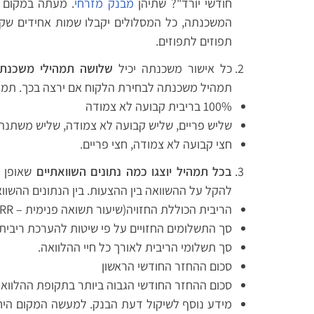
חודשי יורד"? שתיהן
מבנק מזרחי
. מעתה במקום ש
המשכנתה, כל המסלולים יקבלו שמות אחידים שק
תפוזים לתפוזים.
כל אישור משכנתה יכיל
שלושה תמהילי משכנתה
תמהיל משכנתה לבחירת הלקוח אם ירצה בכך. תמהי
100% בריבית קבועה לא צמודה
שליש פריים, שליש קבועה לא צמודה, שליש משתנה
חצי קבועה לא צמודה, חצי פריים.
בכל תמהיל יוצגו כמה נתונים השוואתיים
שאופן ח
להקל על ההשוואה בין ההצעות. בין הנתונים ההשוו
הריבית הכוללת החזויה(שיעור תשואה פנימית – IRR). לצורך הפשטה – סוג של ריבית ממוצעת.
סך התשלומים החזויים על פי שיטות להערכת ריבית 
סך תשלומי הריבית לאורך כל חיי ההלוואה.
סכום ההחזר החודשי הראשון
סכום ההחזר החודשי הגבוה ביותר בתקופת ההלווא
מידע נוסף לשיקול דעת הבנק. למעשה המקום היחי