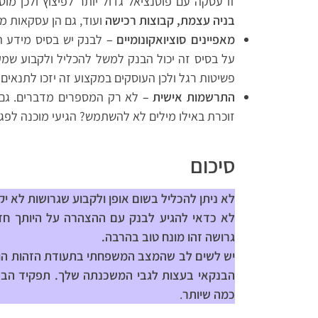
זו עסקה עם פוטנציאל גדול יותר לפיצוץ ולכן מו
בניה עצמת, קבוצות רכישה
ועוד, גם הן עסקאות מ
מאפיינים סוציואקונומיים –
לבנק יש בסיס מידע ה
על בסיס זה יכול הבנק למשל להכליל ולקבוע שמק
פשיטות רגל ולכן העוסקים במקצוע זה יזכו לתנאים 
התרשמות אישית –
לא רק המספרים מדברים. גם
זוכרת באילו מילים לא להשתמש? הגיעי מוכנה לפגי
סיכום
לא ניתן להכליל בשום אופן ולקבוע שגרושות לא י
לא כדאי להגיע לבנק עם ההצהרה על היותך חד-
גרושה זהו מונח טוב בהרבה.
יש לשים לב שהמצב המשפחתי בתעודת הזהות הוא 
הבנקאי בעצות לגבי המשכנתה שלך. תפקיד הבנק
כמה שיותר
.