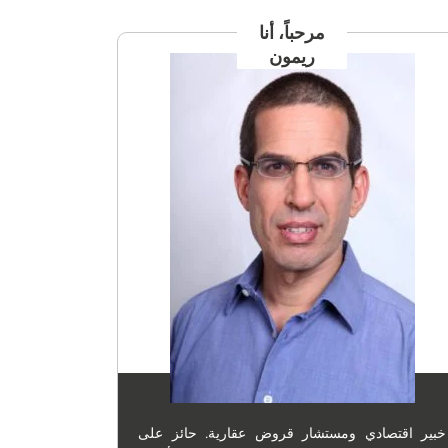
مرحباً، أنا
ريمون
خبير اقتصادي ومستشار قروض عقارية. حائز على