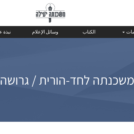
مات
الكتاب
وسائل الإعلام
نبذة 
שכנתה לחד-הורית / גרושה