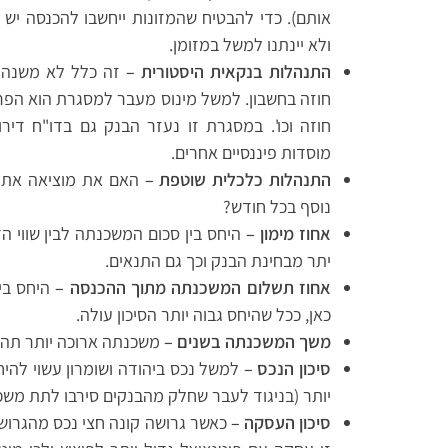
אותם). כדי להבטיח שהמזונות ייחשבו להכנסה יש 
ולא יינתנו למשל במזומן.
התנהלות בנקאית היסטורית –
זה כלל לא משנה א
חוזה בחשבון. למשל מינוס מעבר למסגרת הוא הפר
חוזה וכו'. במסגרת זו נעזר הבנק גם בדו"ח די
מוסדות פיננסיים אחרים.
התנהלות כלכלית שוטפת –
האם את מוציאה את כ
נוסף בכל חודש?
אחוז מימון –
היחס בין סכום המשכנתה לבין שווי ה
יתר מבחינת הבנק וכך גם התנאים.
אחוז תשלום המשכנתה מתוך ההכנסה –
היחס בי
כאן, ככל שהיחס גבוה יותר הסיכון עולה.
משך המשכנתה בשנים –
משכנתה ארוכה יותר תהיה
סיכון הנכס –
למשל נכס ביהודה ושומרון עשוי להיח
יותר (בניגוד לעבר שחלק מהבנקים סירבו לתת משכנ
סיכון העסקה –
כאשר גרושה קונה חצי נכס מהגרוש 