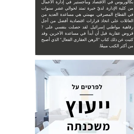
بكالوريوس في الاقتصاد وماجستير في إدارة الأعمال
من كلية الإدارة. لديّ خبرة تمتد لحوالي عشر سنوات
في القطاع المصرفي. مهمتي هي مساعدة العديد من
العائلات على اتخاذ قرارات اقتصادية أفضل من أجل
رفاهية مواطني إسرائيل. لقد حصلت بنفسي على 7
قروض عقارية قبل أن أبدأ في مساعدة الآخرين. وقد
كتبت عن ذلك كتاب "الرهن العقاري الفعال" الذي أصبح
من أكثر الكتب مبيعًا.