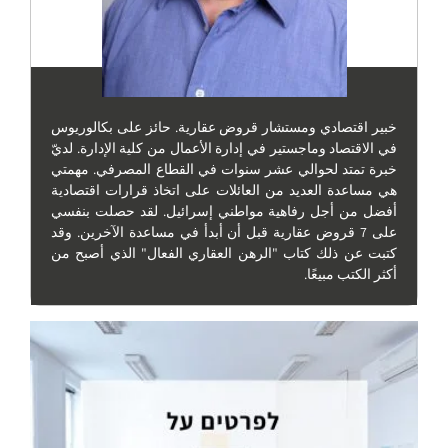
خبير اقتصادي ومستشار قروض عقارية. حائز على بكالوريوس
في الاقتصاد وماجستير في إدارة الأعمال من كلية الإدارة. لديّ
خبرة تمتد لحوالي عشر سنوات في القطاع المصرفي. مهمتي
هي مساعدة العديد من العائلات على اتخاذ قرارات اقتصادية
أفضل من أجل رفاهية مواطني إسرائيل. لقد حصلت بنفسي
على 7 قروض عقارية قبل أن أبدأ في مساعدة الآخرين. وقد
كتبت عن ذلك كتاب "الرهن العقاري الفعال" الذي أصبح من
أكثر الكتب مبيعًا.