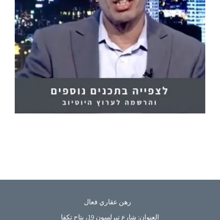
رهن عقاري فعال
العنوان: شارع تيرلسون 19، بتاح تكفا