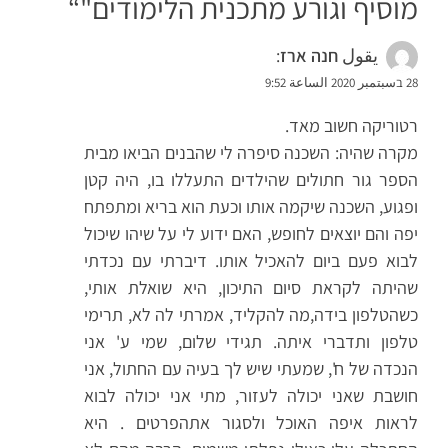
מוסיף וגורע מתכנית הלימודים
"“
يقول
חנה ארז
:
28 בسبتمبر 2020 الساعة 9:52
רטוריקה חשוב מאד.
מקרה שהיה: השכנה סיפרה לי שהבנים הביאו מבית
הספר גור חתולים שהילדים התעללו בו, היה קטן
ופגוע, השכנה שיקמה אותו וכעת הוא בריא ומתפתח
יפה והם יוצאים לחופש, האם ידוע לי על שיהו שיכול
לבוא פעם ביום להאכיל אותו. דיברתי עם נכדתי
שהיתה לקראת סיום התיכון, היא שואלת אותי,
כשהטלפון בידה,מה להקליד, אמרתי לה לא, תרימי
טלפון ותדברי איתה. תגידי שלום, שמי ע' אני
הנכדה של ח', שמעתי שיש לך בעיה עם החתול, אני
חושבת שאני יכולה לעזור, מתי אני יכולה לבוא
לראות איפה האוכל ולסגור אתהפרטים . היא