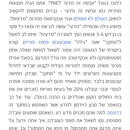
כיתבו בגוגל "עכשיו זה מדעי YNET". אתם תגלו תוצאות
מוזרות כמו עכשיו זה מדעי – גברים מתקשים להקשיב
לנשים,
העולם לא מושלם
ועוד אנקדוטות מוזרות "מדעיות".
מישהו גילה שהמילה "מדעי" עושה לנו את זה ומאז כל סקר
בו נבדקו 5-6 אנשים הפך לעובדה "מדעית". שימו לב למשל
ל"מחקר" אשר "גילה"
שטבעונים פחות פוריים
. קורא
ביקורתי של המאמר היה אמור לשאול לפחות שאלה אחת
(סטטיסטיקה ולא אנקדוטה): מה גודל המדגם. בפועל אפילו
פורפ' משיח, מומחה לפוריות הצליח לקבוע שכדאי לחדול
מטבעונות כשרוצים ילד על פי "מחקר" שבדק חמישה
טבעונים בלבד. מספיק שאחד מהם לא פורה מסיבה אחרת
לגמרי וכבר קיבלנו 20% של בעיות פוריות (זוכרים את את
בית החולים הקטן שנולדים בו הרבה בנים?). עוד על כך
במאמר של מכון דוידסון למדע אשר השתמש במחקר זה
כדוגמה
למה שהם מכנים מדע רע. כשאתם שומעים עובדה
מסוימת, נסו לשאול את מוסר העובדה: איך אתה יודע? על
איזה מדגם אתה מתבסס? מי מימן את המחקר? וכו'. שימו