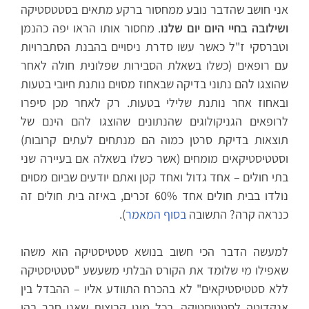
אני חושב שהדבר נובע ממחסור ברקע מתאים בסטטסטיקה
ושילובה בחיי היום יום שלנו
. מחסור אותו הראו יפה כהנמן
וטברסקי ז"ל כאשר עשו סדרת ניסויים בהבנת הסתברויות
עם רופאים (כשלו בשאלת הסבירות שפלונית חולה לאחר
שהוצגו להם נתוני בדיקה שבאחוז מסוים נותנת חיובי בטעות
ובאחוז אחר נותנת שלילי בטעות. רק לאחר מכן סיפרו
לרופאים הגניקולוגים שהנתונים שהוצגו להם הינם של
תוצאות בדיקת סרטן כמוה הם מנתחים לעתים קרובות)
וסטטיסטיקאים מומחים (אשר כשלו בשאלה אם בעיירה שני
בתי חולים – אחד גדול ואחד קטן ואתם יודעים שביום מסוים
נולדו בבית חולים אחד 60% זכרים, באיזה בית חולים זה
כנראה קרה? התשובה
בסוף המאמר
).
למעשה הדבר הכי חשוב בנושא סטטיסטיקה הוא משהו
שאפילו מי שלומד את הקורס הבלתי משעשע "סטטיסטיקה
ללא סטטיסטיקאים" לא בהכרח התוודע אליו – ההבדל בין
אנקדוטה לסטטיסטיקה. בכל מיני קבוצות שאני חבר בהן