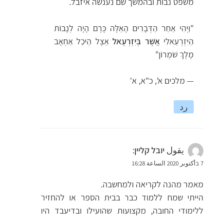
משפט נבות ובהמשך שם נענשה איזבל.
"וַיְהִי אַחַר הַדְּבָרִים הָאֵלֶּה כֶּרֶם הָיָה לְנָבוֹת
הַיִּזְרְעֵאלִי
אֲשֶׁר בְּיִזְרְעֶאל
אֵצֶל הֵיכַל אַחְאָב
מֶלֶךְ שֹׁמְרוֹן"
— מלכים א', כ"א, א'
رد
يقول
יובל קליין
:
7 בأكتوبر 2020 الساعة 16:28
מאמר מהנה לקריאה ולמחשבה.
הייתי שמח ללמוד כבר בבית הספר או להחזיר
ללימודי החובה, מקצועות שהועילו ובדיעבד היו