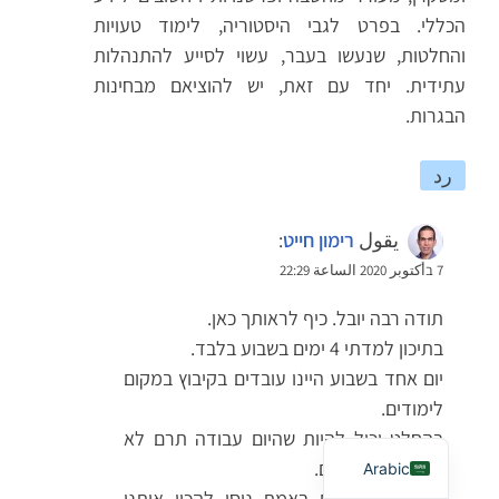
הכללי. בפרט לגבי היסטוריה, לימוד טעויות
והחלטות, שנעשו בעבר, עשוי לסייע להתנהלות
עתידית. יחד עם זאת, יש להוציאם מבחינות
הבגרות.
رد
يقول
רימון חייט
:
7 בأكتوبر 2020 الساعة 22:29
תודה רבה יובל. כיף לראותך כאן.
בתיכון למדתי 4 ימים בשבוע בלבד.
French
יום אחד בשבוע היינו עובדים בקיבוץ במקום
English
לימודים.
Hebrew
בהחלט יכול להיות שהיום עבודה תרם לא
פחות מהלימודים.
Arabic
בחטיבת הביניים באמת ניסו להכין אותנו