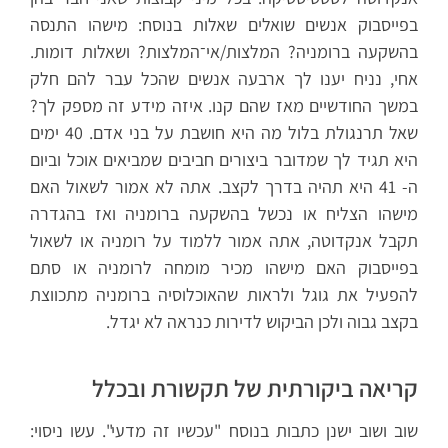
בפייסבוק אנשים שואלים שאלות בנוסח: מישהו התנסה
בהשקעה ברומניה? המלצות/אי־המלצות? ושאלות דומות.
אחי, נניח יענו לך ארבעה אנשים שהכל עבר להם חלק
במשך החודשיים מאז שהם קנו. איזה מידע זה מספק לך?
שאל תרנגולת בלול מה היא חושבת על בני אדם. 40 ימים
היא תגיד לך שמדובר ביצורים חביבים שמביאים אוכל וביום
ה- 41 היא תהיה בדרך לקצב. אתה לא אמור לשאול האם
מישהו הצליח או נכשל בהשקעה ברומניה ואז בהגדרה
תקבל אנקדוטה, אתה אמור ללמוד על רומניה או לשאול
בפייסבוק האם מישהו מכיר מומחה לרומניה או סתם
להפעיל את גוגל ולראות שהאוכלוסיה ברומניה מתכווצת
בקצב גבוה ולכן הביקוש לדירות כנראה לא יגדל.
קריאה ביקורתית של תקשורת ובכלל
שוב ושוב ישנן כתבות בנוסח "עכשיו זה מדעי". עשו ניסוי: