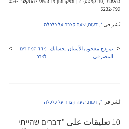
בהסכת (פודקאסט) הון ומיקרופון או פשוט להתקשר 054-
5232-799
نُشر في
*
,
דעות
,
שעה קצרה על כלכלה
تصفّح
المقالات
نموذج معجون الأسنان لحسابك
מדד המחירים
المصرفي
לצרכן
نُشر في
*
,
דעות
,
שעה קצרה על כלכלה
10 تعليقات على "
דברים שהייתי