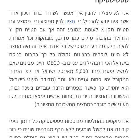
אני לא מצליח להבין איך אפשר לשחרר בוגר תיכון אחד
אשר אינו יודע להבדיל בין
חציון
לבין ממוצע ובין ממוצע עם
סטיית תקן X לעומת ממוצע זהה אך עם סטיית תקן Y
הגדולה בהרבה. מילים כמו מדגם, מובהקות וכו' אמורות
להיות חלק מהידע הבסיסי של כל אדם. אילו זה היה המצב
לא היינו לוקחים ברצינות גדולה כל כך כתבות בנוסח
בישראל הכי הרבה ילדים עניים ב- OECD והיינו מבינים שאם
למשל יפטרו מחר 5,000 מאינטל ישראל אז לפי המדד
המקובל יהיו פחות עניים ולא יותר (מדידת העוני בישראל
היא יחסית. כך כאשר מפטרים הרבה עובדים בשכר גבוה,
המשכורת החציונית יורדת ופחות אנשים ימצאו מתחת לקו
העוני אשר מוגדר כמחצית המשכורת החציונית).
אנו מוקפים בהחלטות מבוססות סטטיסטיקה כל הזמן. בימי
קורונה אנו למשל שומעים ללא הרף מגורמים שונים כי רוב
המתים מקורונה מתים בגיל 80 שהיא גם תוחלת החיים