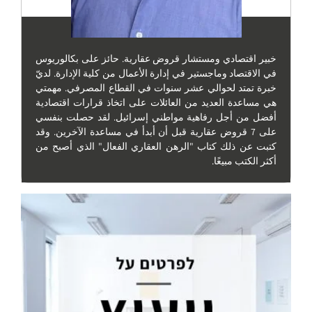
خبير اقتصادي ومستشار قروض عقارية. حائز على بكالوريوس
في الاقتصاد وماجستير في إدارة الأعمال من كلية الإدارة. لديّ
خبرة تمتد لحوالي عشر سنوات في القطاع المصرفي. مهمتي
هي مساعدة العديد من العائلات على اتخاذ قرارات اقتصادية
أفضل من أجل رفاهية مواطني إسرائيل. لقد حصلت بنفسي
على 7 قروض عقارية قبل أن أبدأ في مساعدة الآخرين. وقد
كتبت عن ذلك كتاب "الرهن العقاري الفعال" الذي أصبح من
أكثر الكتب مبيعًا.