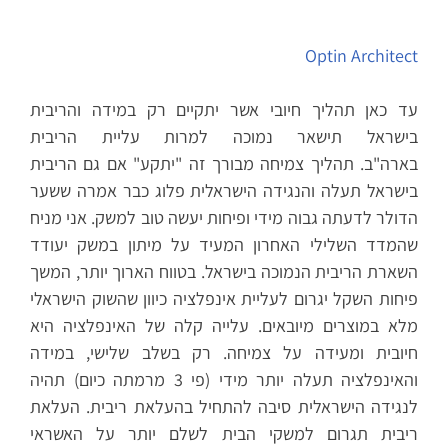
Optin Architect
עד כאן תהליך חיובי אשר יתקיים רק במידה והריבית
בישראל תישאר נמוכה למרות עליית הריבית
בארה"ב. תהליך צמיחה מבורך זה "יתקע" אם גם הריבית
בישראל תעלה והנגידה הישראלית פלוג כבר אמרה ששער
הדולר לדעתה גבוה מידי ופיחות יעשה טוב למשק. אני מניח
שהמדד השלילי האחרון המעיד על מיתון במשק יעודד
השארת הריבית הנמוכה בישראל. בטווח הארוך יותר, המשך
פיחות השקל יגרום לעליית אינפלציה כיוון שהשוק הישראלי
מלא במוצרים מיובאים. עלייה קלה של האינפלציה היא
חיובית ומעידה על צמיחה. רק בשלב שלישי, במידה
והאינפלציה תעלה יותר מידי (פי 3 מרמתה כיום) תהיה
לנגידה הישראלית סיבה להתחיל בהעלאת ריבית. העלאת
ריבית תגרום למשקי הבית לשלם יותר על האשראי