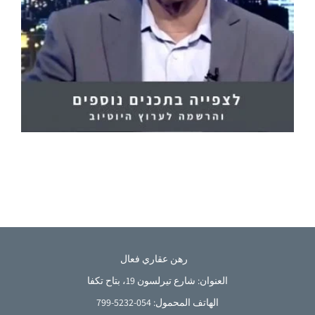
رهن عقاري فعال
العنوان: شارع تيرلسون 19، بتاح تكفا
الهاتف المحمول: 054-5232-799