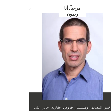
مرحباً، أنا
ريمون
خبير اقتصادي ومستشار قروض عقارية. حائز على