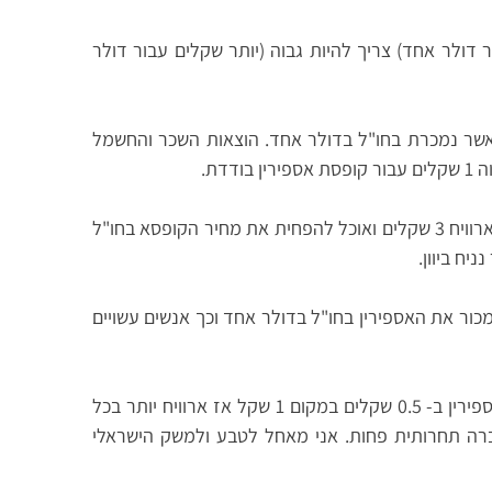
דולר אחד) צריך להיות גבוה (יותר שקלים עבור דולר
 אשר נמכרת בחו"ל בדולר אחד. הוצאות השכר והחשמל
דת.
אם דולר אחד = 4 שקלים אזי על קופסה אחת אני ארוויח 3 שקלים ואוכל להפחית את מחיר הקופסא בחו"ל
 להמשיך למכור את האספירין בחו"ל בדולר אחד וכך אנשים עשויים
כמובן שאם כחברת אדע להתייעל ולייצר קופסת אספירין ב- 0.5 שקלים במקום 1 שקל אז ארוויח יותר בכל
ברה תחרותית פחות. אני מאחל לטבע ולמשק הישראלי