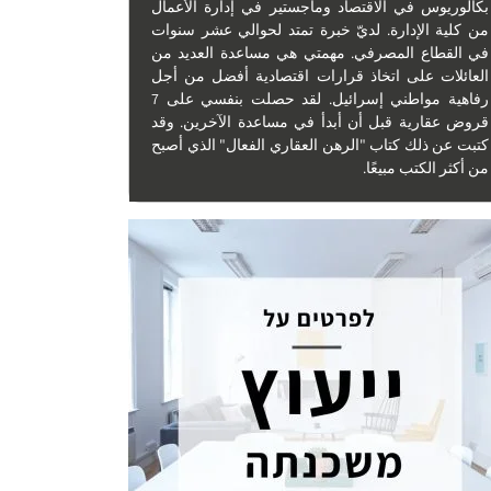
بكالوريوس في الاقتصاد وماجستير في إدارة الأعمال
من كلية الإدارة. لديّ خبرة تمتد لحوالي عشر سنوات
في القطاع المصرفي. مهمتي هي مساعدة العديد من
العائلات على اتخاذ قرارات اقتصادية أفضل من أجل
رفاهية مواطني إسرائيل. لقد حصلت بنفسي على 7
قروض عقارية قبل أن أبدأ في مساعدة الآخرين. وقد
كتبت عن ذلك كتاب "الرهن العقاري الفعال" الذي أصبح
من أكثر الكتب مبيعًا.