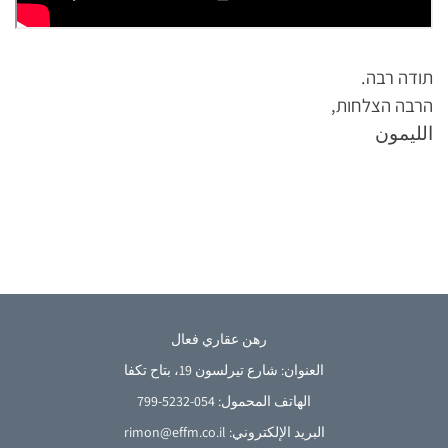
תודה רבה.
הרבה הצלחות,
الليمون
رهن عقاري فعال
العنوان: شارع تيرلسون 19، بتاح تكفا
الهاتف المحمول: 054-5232-799
French
البريد الإلكتروني: rimon@effm.co.il